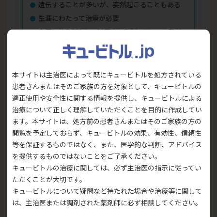
遺伝することが多いが、突然起こることもある
生涯にわたって治療が必要
全国に約2,800人、10万人に2.2人くらいの患者
さんがいる
SID
本サイトは主治医によって既にキュービトルを処方されている
患者さんまたはそのご家族の方を対象として、キュービトルの
病気や栄養障害、お薬が原因で起こる
適正使用や安全性に関する情報を提供し、キュービトルによる
治療について正しく理解していただくことを目的に作成してい
血液の病気、免疫に関わる細胞に作用するお
ます。本サイトは、処方前の患者さんまたはそのご家族の方の
薬、免疫抑制剤やステロイドで起こりやすい
閲覧を予定しておらず、キュービトルの効果、有効性、信頼性
状態に応じた治療を行う
等を保証するものではなく、また、医学的な判断、アドバイス
慢性リンパ性白血病の最大85％、くすぶり型多
を提供するものではないことをご了承ください。
発性骨髄腫の45～83％の方に発症する
キュービトルの治療に関しては、必ず主治医の指示に従ってい
ただくことが大切です。
キュービトルについて疑問など持たれた場合や治療等に関して
参考
は、主治医または調剤された薬剤師に必ず相談してください。
・
Hosaka S, et al. J Clin Immunol. 2022; 42(1): 183-194.