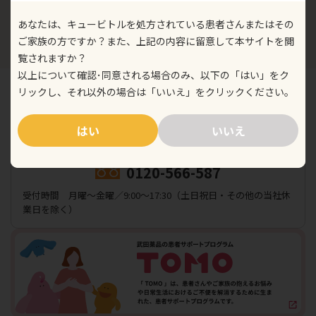
・
難病情報センターホームページ
（2025年8月現在）
・
Patel SY, et al. Front Immunol. 2019; 10: 33.
あなたは、キュービトルを処方されている患者さんまたはその
ご家族の方ですか？また、上記の内容に留意して本サイトを閲
覧されますか？
以上について確認･同意される場合のみ、以下の「はい」をク
リックし、それ以外の場合は「いいえ」をクリックください。
その他不明点があれば以下もしくは医療機関にお問い合わせ
はい
いいえ
ください
武田薬品くすり相談室
0120-566-587
受付時間 月曜〜金曜／9:00〜17:30（土日祝日・その他の当社休
業日を除く）