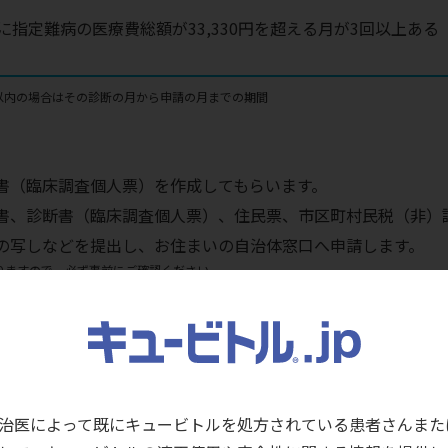
に指定難病の医療費総額が33,330円を超える月が3回以上ある
以内の場合はその診断の月から申請の月までの期間
書（臨床調査個人票）を作成してもらいます。
書、診断書（臨床調査個人票）、住民票、市区町村民税（非）
の写しなどを提出し、お住まいの自治体窓口へ申請します。
りますので、必ず事前にご確認ください。
受給者証が届きます。
原則申請日から1年以内で、都道府県・指定都市が定める期間で
治医によって既にキュービトルを処方されている患者さんまた