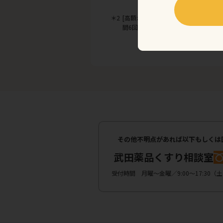
＊2
[高額かつ長期]とは、月ごとの医療
間6回以上）
その他不明点があれば以下もしくは
武田薬品くすり相談室
受付時間 月曜〜金曜／9:00〜17:30