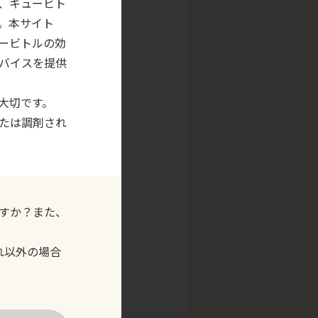
、キュービト
。本サイト
ービトルの効
バイスを提供
大切です。
たは調剤され
すか？また、
れ以外の場合