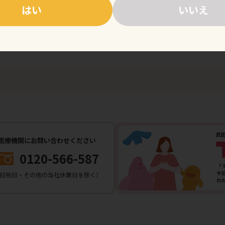
はい
いいえ
費総額が5万円を超える月が年間6回以上あるもの（例えば医療保険の2割負担の場合
難病情報セン
医療機関にお問い合わせください
0120-566-587
（土日祝日・その他の当社休業日を除く）