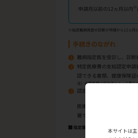
※
申請月以前の12ヵ月以内
※
指定難病発症の診断が申請から12ヵ月
手続きのながれ
難病指定医を受診し、診断
特定医療費の支給認定申請
認できる書類、健康保険証
注）
必要書類は自治体によって異な
認定審査に通過すると医療
医療受給者証の有効期間は
要です。
指定難病自己負担上限
本サイトは主